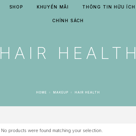
SHOP
KHUYẾN MÃI
THÔNG TIN HỮU ÍCH
CHÍNH SÁCH
HAIR HEALT
HOME
MAKEUP
HAIR HEALTH
No products were found matching your selection.