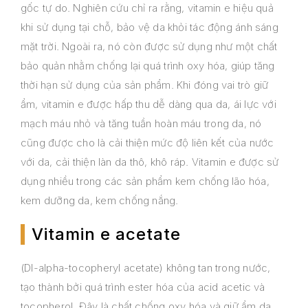
gốc tự do. Nghiên cứu chỉ ra rằng, vitamin e hiệu quả
khi sử dụng tại chỗ, bảo vệ da khỏi tác động ánh sáng
mặt trời. Ngoài ra, nó còn được sử dụng như một chất
bảo quản nhằm chống lại quá trình oxy hóa, giúp tăng
thời hạn sử dụng của sản phẩm. Khi đóng vai trò giữ
ẩm, vitamin e được hấp thu dễ dàng qua da, ái lực với
mạch máu nhỏ và tăng tuần hoàn máu trong da, nó
cũng được cho là cải thiện mức độ liên kết của nước
với da, cải thiện làn da thô, khô ráp. Vitamin e được sử
dụng nhiều trong các sản phẩm kem chống lão hóa,
kem dưỡng da, kem chống nắng.
Vitamin e acetate
(Dl-alpha-tocopheryl acetate) không tan trong nước,
tạo thành bởi quá trình ester hóa của acid acetic và
tocopherol. Đây là chất chống oxy hóa và giữ ẩm da.