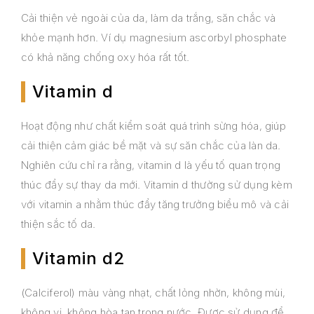
Cải thiện vẻ ngoài của da, làm da trắng, săn chắc và
khỏe mạnh hơn. Ví dụ magnesium ascorbyl phosphate
có khả năng chống oxy hóa rất tốt.
Vitamin d
Hoạt động như chất kiểm soát quá trình sừng hóa, giúp
cải thiện cảm giác bề mặt và sự săn chắc của làn da.
Nghiên cứu chỉ ra rằng, vitamin d là yếu tố quan trọng
thúc đẩy sự thay da mới. Vitamin d thường sử dụng kèm
với vitamin a nhằm thúc đẩy tăng trưởng biểu mô và cải
thiện sắc tố da.
Vitamin d2
(Calciferol) màu vàng nhạt, chất lỏng nhờn, không mùi,
không vị, không hòa tan trong nước. Được sử dụng để