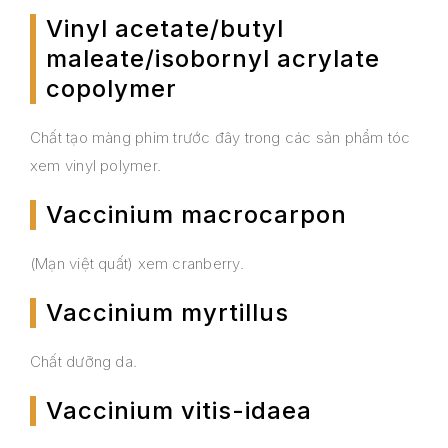
Vinyl acetate/butyl
maleate/isobornyl acrylate
copolymer
Chất tạo màng phim trước đây trong các sản phẩm tóc
xem vinyl polymer.
Vaccinium macrocarpon
(Mạn việt quất) xem cranberry.
Vaccinium myrtillus
Chất dưỡng da.
Vaccinium vitis-idaea