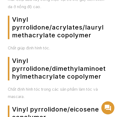
da ở nồng độ cao.
Vinyl
pyrrolidone/acrylates/lauryl
methacrylate copolymer
Chất giúp định hình tóc.
Vinyl
pyrrolidone/dimethylaminoet
hylmethacrylate copolymer
Chất định hình tóc trong các sản phẩm làm tóc và
mascara.
Vinyl pyrrolidone/eicosene