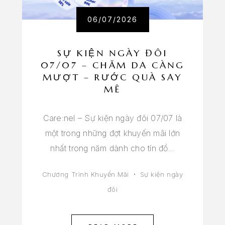
06/07/2026
SỰ KIỆN NGÀY ĐÔI
07/07 – CHĂM DA CÀNG
MƯỢT – RƯỚC QUÀ SAY
MÊ
Care:nel – Sự kiện ngày đôi 07/07 là
một trong những đợt khuyến mãi lớn
nhất trong năm dành cho tín đồ…
Chương Trình Khuyến Mãi
Sự kiện ngày
đôi