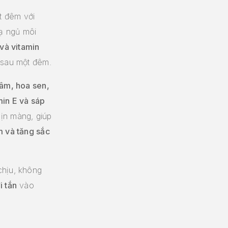
t đêm với
ạ ngủ môi
và vitamin
 sau một đêm.
sâm, hoa sen,
min E và sáp
ịn màng, giúp
m và tăng sắc
chịu, không
i tắn
vào