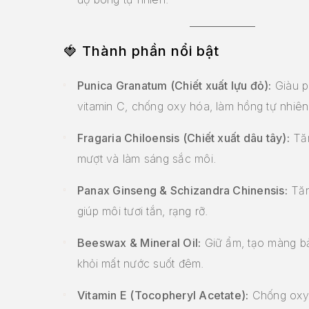
🍓
Thành phần nổi bật
Punica Granatum (Chiết xuất lựu đỏ):
Giàu p
vitamin C, chống oxy hóa, làm hồng tự nhiên
Fragaria Chiloensis (Chiết xuất dâu tây):
Tă
mượt và làm sáng sắc môi.
Panax Ginseng & Schizandra Chinensis:
Tăn
giúp môi tươi tắn, rạng rỡ.
Beeswax & Mineral Oil:
Giữ ẩm, tạo màng b
khỏi mất nước suốt đêm.
Vitamin E (Tocopheryl Acetate):
Chống oxy 