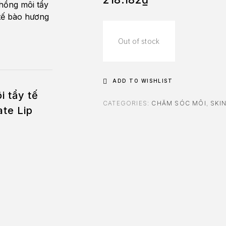
Out of stock
ADD TO WISHLIST
 tẩy tế
CATEGORIES:
CHĂM SÓC MÔI
,
SKI
te Lip