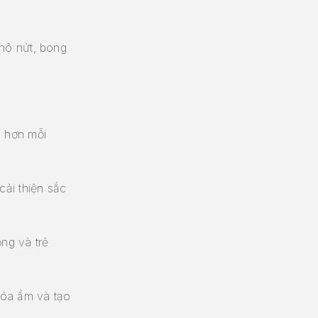
khô nứt, bong
g hơn mỗi
cải thiện sắc
ọng và trẻ
óa ẩm và tạo