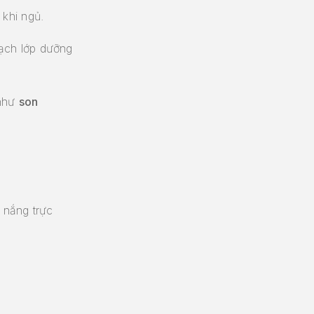
khi ngủ.
ạch lớp dưỡng
 như
son
 nắng trực