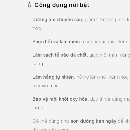
💧
Công dụng nổi bật
Dưỡng ẩm chuyên sâu
, giảm tình trạng môi 
tróc.
Phục hồi và làm mềm
môi chỉ sau một đêm.
Làm sạch tế bào da chết
, giúp môi mịn màn
sáng.
Làm hồng tự nhiên
, hỗ trợ làm mờ thâm môi, 
môi xỉn màu.
Bảo vệ môi khỏi oxy hóa
, duy trì vẻ căng m
trung.
Có thể dùng như
son dưỡng ban ngày
để kh
độ bóng tự nhiên.