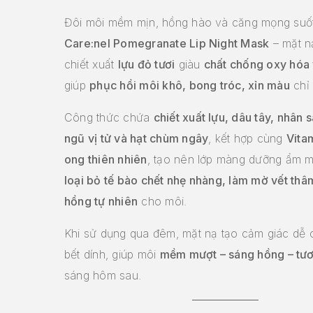
Đôi môi mềm mịn, hồng hào và căng mọng suố
Care:nel Pomegranate Lip Night Mask
– mặt n
chiết xuất
lựu đỏ tươi
giàu
chất chống oxy hóa 
giúp
phục hồi môi khô, bong tróc, xỉn màu
chỉ
Công thức chứa
chiết xuất lựu, dâu tây, nhân 
ngũ vị tử và hạt chùm ngây
, kết hợp cùng
Vita
ong thiên nhiên
, tạo nên lớp màng dưỡng ẩm m
loại bỏ tế bào chết nhẹ nhàng, làm mờ vết thâ
hồng tự nhiên
cho môi.
Khi sử dụng qua đêm, mặt nạ tạo cảm giác dễ 
bết dính, giúp môi
mềm mượt – sáng hồng – tươ
sáng hôm sau.