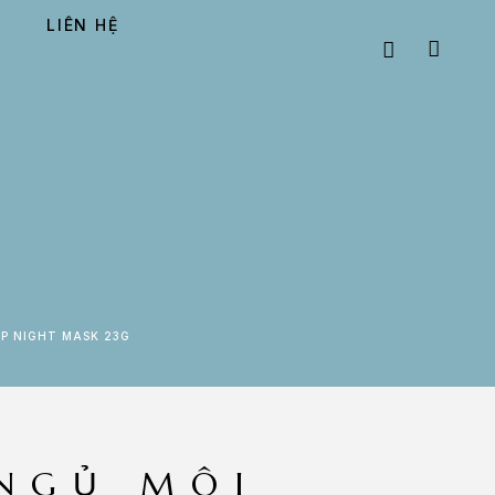
LIÊN HỆ
IP NIGHT MASK 23G
NGỦ MÔI