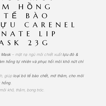
ẨM HỒNG
 TẾ BÀO
ỰU CARENEL
NATE LIP
ASK 23G
t Mask
– mặt nạ ngủ môi chiết xuất
lựu đỏ &
àm hồng tự nhiên và phục hồi môi khô nứt chỉ
h, giúp
loại bỏ tế bào chết, mờ thâm, cho môi
 hồng
.
môi khô, thâm, bong tróc.