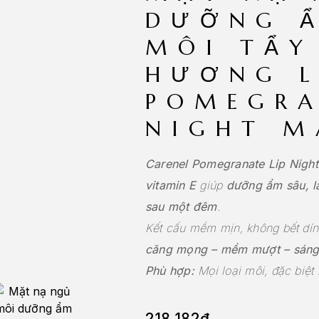
DƯỠNG 
MÔI TẨY
HƯƠNG L
POMEGRA
NIGHT M
Carenel Pomegranate Lip Nigh
vitamin E
giúp
dưỡng ẩm sâu, l
sau một đêm
.
Kết cấu mềm mịn, không bết dín
căng mọng – mềm mượt – sáng
Phù hợp:
Mọi loại môi, đặc biệt 
218.182
₫