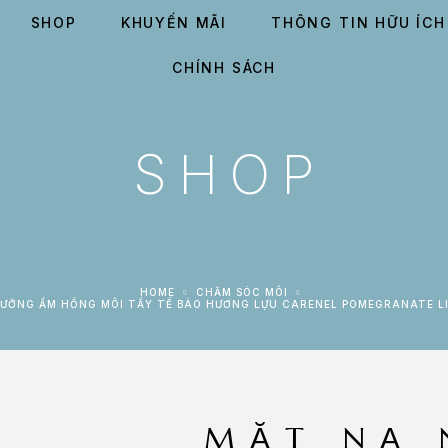
SHOP
KHUYẾN MÃI
THÔNG TIN HỮU ÍCH
CHÍNH SÁCH
SHOP
HOME
CHĂM SÓC MÔI
 DƯỠNG ẨM HỒNG MÔI TẨY TẾ BÀO HƯƠNG LỰU CARENEL POMEGRANATE L
MẶT NẠ 