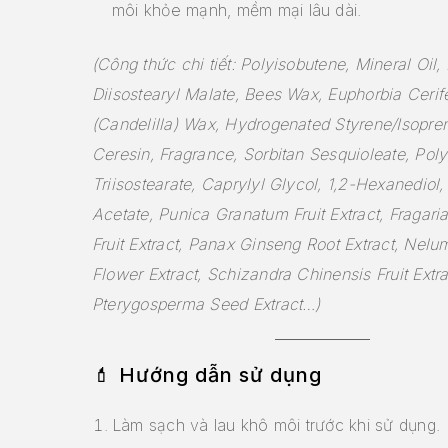
môi khỏe mạnh, mềm mại lâu dài.
(Công thức chi tiết: Polyisobutene, Mineral Oil,
Diisostearyl Malate, Bees Wax, Euphorbia Cerif
(Candelilla) Wax, Hydrogenated Styrene/Isopr
Ceresin, Fragrance, Sorbitan Sesquioleate, Poly
Triisostearate, Caprylyl Glycol, 1,2-Hexanediol
Acetate, Punica Granatum Fruit Extract, Fragari
Fruit Extract, Panax Ginseng Root Extract, Nel
Flower Extract, Schizandra Chinensis Fruit Extr
Pterygosperma Seed Extract…)
💄
Hướng dẫn sử dụng
Làm sạch và lau khô môi trước khi sử dụng.