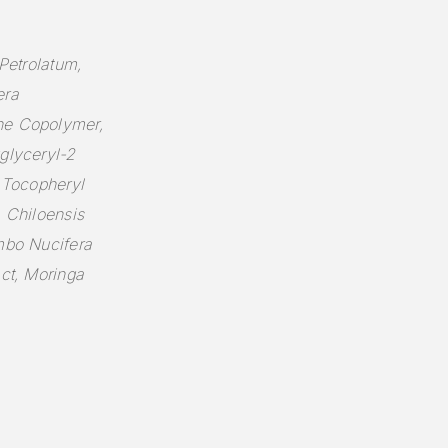
 Petrolatum,
era
ene Copolymer,
glyceryl-2
, Tocopheryl
a Chiloensis
umbo Nucifera
act, Moringa