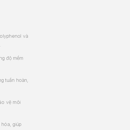
olyphenol và
.
ng độ mềm
g tuần hoàn,
ảo vệ môi
hóa, giúp