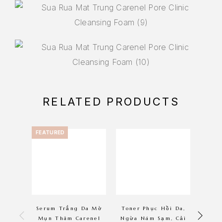
RELATED PRODUCTS
FEATURED
Serum Trắng Da Mờ
Toner Phục Hồi Da,
Tinh
Mụn Thâm Carenel
Ngừa Nám Sạm, Cải
Da