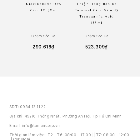
Niacinamide 10%
Thiện Hàng Rào Da
Care:
Zinc 1% 30ml
Care:nel Cica Vita B5
Cic
Tranexamic Acid
155ml
Chăm Sóc Da
Chăm Sóc Da
C
290.618
₫
523.309
₫
SDT: 0934 12 11 22
Địa chỉ: 452/6 Thống Nhất , Phường An Hội, Tp Hồ Chí Minh
Email: info@tamancorp.vn
Thời gian làm việc : T2 - T6: 08:00 - 17:00 || T7: 08:00 - 12:00
|| CN: Nghỉ